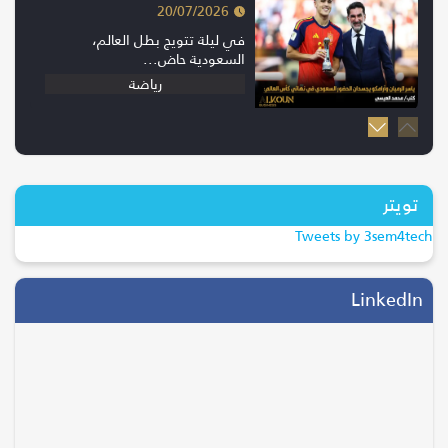
20/07/2026
في ليلة تتويج بطل العالم،
السعودية حاض...
رياضة
20/07/2026
إسبانيا بطلة كأس العالم 2026 بعد
الفوز...
تويتر
ترند
Tweets by 3sem4tech
28/04/2026
التحول الرقمي يقود موسم الحج..
LinkedIn
جاهزية...
السياحة والسفر
05/08/2026
انتقال وليد الفراج إلى روتانا.. خطوة
ت...