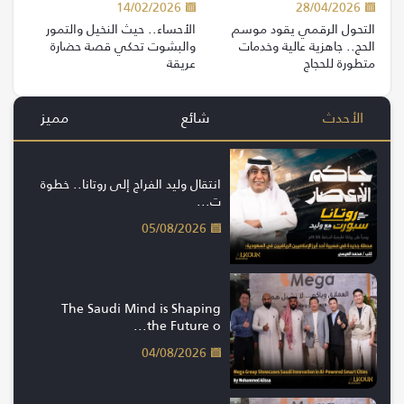
14/02/2026
28/04/2026
التحول الرقمي يقود موسم
الأحساء.. حيث النخيل والتمور
الحج.. جاهزية عالية وخدمات
والبشوت تحكي قصة حضارة
متطورة للحجاج
عريقة
الأحدث
شائع
مميز
انتقال وليد الفراج إلى روتانا.. خطوة
ت...
05/08/2026
The Saudi Mind is Shaping
the Future o...
04/08/2026