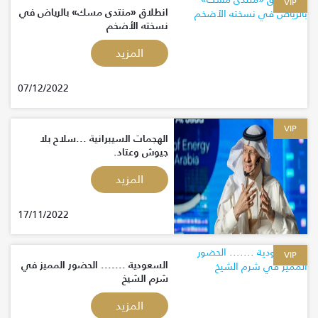
VIP
انطلاق «منتدى مسك» بالرياض في
نسخته الأضخم
المزيد
07/12/2022
VIP
الهجمات السيبرانية ...سلاح بلا
جيوش وعتاد.
المزيد
17/11/2022
VIP
السعودية ....... الحضور المميز في
شرم الشيخ
المزيد