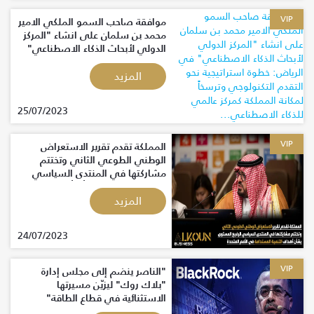
VIP
موافقة صاحب السمو الملكي الامير
محمد بن سلمان على انشاء "المركز
الدولي لأبحاث الذكاء الاصطناعي"
في الرياض: خطوة استراتيجية نحو
التقدم التكنولوجي وترسخاً لمكانة
المزيد
المملكة كمركز عالمي للذكاء
الاصطناعي...
25/07/2023
VIP
المملكة تقدم تقرير الاستعراض
الوطني الطوعي الثاني وتختتم
مشاركتها في المنتدى السياسي
الرفيع المستوى بشأن أهداف التنمية
المستدامة في الأمم المتحدة
المزيد
24/07/2023
VIP
"الناصر ينضم إلى مجلس إدارة
"بلاك روك" ليزيّن مسيرتها
الاستثنائية في قطاع الطاقة"