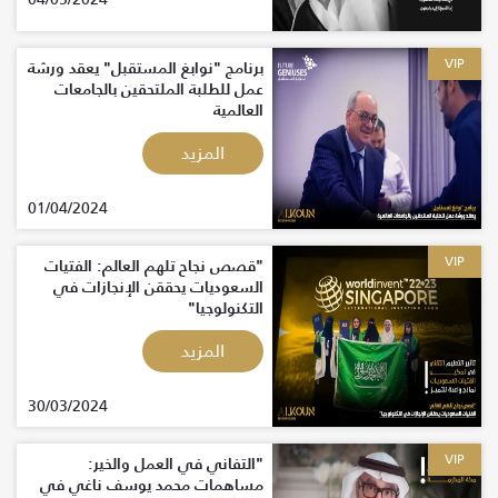
VIP
برنامج "نوابغ المستقبل" يعقد ورشة
عمل للطلبة الملتحقين بالجامعات
العالمية
المزيد
01/04/2024
VIP
"قصص نجاح تلهم العالم: الفتيات
السعوديات يحققن الإنجازات في
التكنولوجيا"
المزيد
30/03/2024
VIP
"التفاني في العمل والخير:
مساهمات محمد يوسف ناغي في