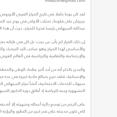
Alissa3m@gmail.com
لقد كان يوما حافلا في تاريخ المركز العربي الأوروب
عزيزتان على قلوبنا، تمثلت الأولى في يوم عيد المر
عبدالله السيهاتي رئيسا فخريا للمركز، حيث أن هذا 
إن ذلك القرار لم يأتِ عن عبث؛ بل كان في طياته حقي
والأساسي لهذا المركز وهو صاحب اليد البيضاء والج
والإجتماعية والثقافية والرياضية في العالم العربي.
والجدير بالذكر أنه من أحد أكبر عظماء الوطن والمن
والإنسانية، فلقد تبرع بمبالغ مادية كبيرة في عدة 
سيهات للخدمات الاجتماعية، أنشأ مركز السيهاتي ال
المشهورة وحبه للرياضة إذ أطلق دورة الدكتور السيهاتي 
على الرغم من توسع دائرة أعماله وشهرته إلا أنه ب
لكي تكون مدينته على قدر كبير من التطور والرؤية ا