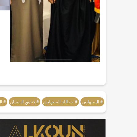
# السيهاتي
# عبدالله السيهاتي
# حقوق الانسان
# ال