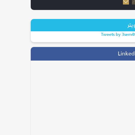
20/07/2026
إسبانيا بطلة كأس العالم
2026 بعد الفوز...
يتر
ترند
Tweets by 3sem4
28/04/2026
التحول الرقمي يقود
Linked
موسم الحج.. جاهزية...
السياحة والسفر
05/08/2026
انتقال وليد الفراج إلى
روتانا.. خطوة ت...
الفن و المشاهير
14/10/2025
أكتوبر الوردي: العلاقة بين
الحالة النف...