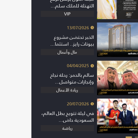
التهنئة للملك سلم...
VIP
13/07/2026
الخبر تحتضن مشروع
بيوتات رايز.. استثما...
مال وأعمال
04/04/2025
سالم بالحمر: رحلة نجاح
وإنجازات متواصل...
ريادة الأعمال
20/07/2026
في ليلة تتويج بطل العالم،
السعودية حاض...
رياضة