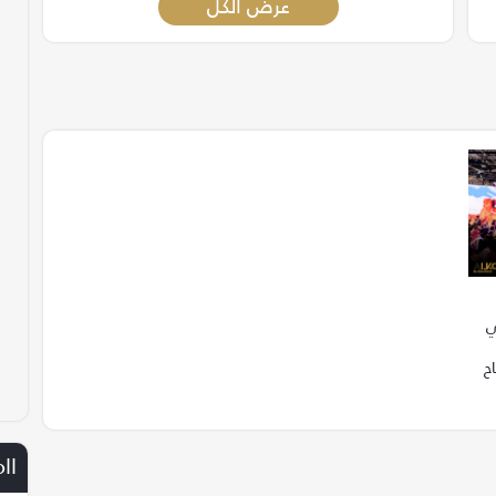
عرض الكل
ي
ناح
ll