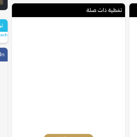
تغطية ذات صلة
تو
tech
In