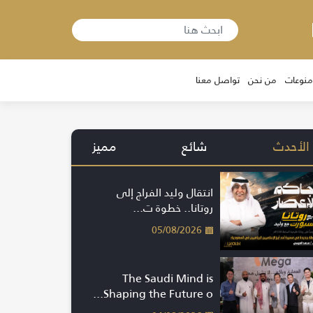
منوعات
من نحن
تواصل معنا
الأحدث
شائع
مميز
انتقال وليد الفراج إلى
روتانا.. خطوة ت...
05/08/2026
The Saudi Mind is
Shaping the Future o...