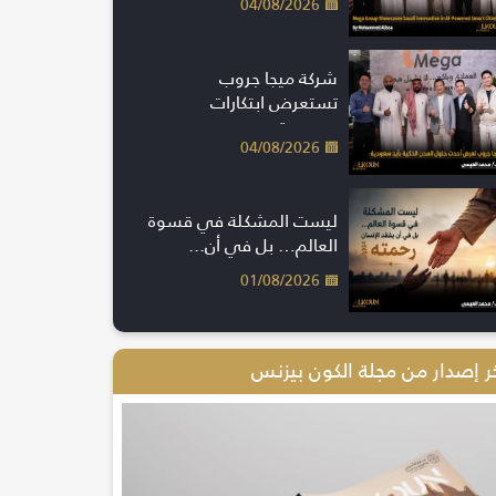
04/08/2026
شركة ميجا جروب
تستعرض ابتكارات
سعودية...
04/08/2026
ليست المشكلة في قسوة
العالم… بل في أن...
01/08/2026
ر إصدار من مجلة الكون بيزنس