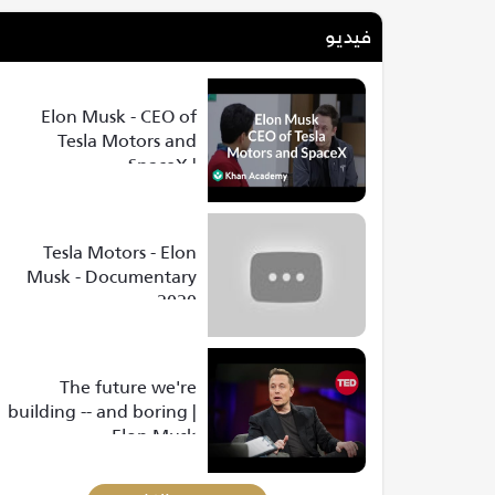
فيديو
Elon Musk - CEO of
Tesla Motors and
SpaceX |
Entrepreneurship |
Khan Academy
Tesla Motors - Elon
Musk - Documentary
2020
The future we're
building -- and boring |
Elon Musk