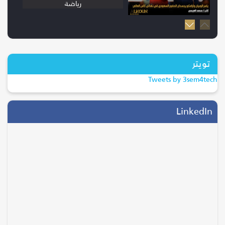
رياضة
20/07/2026
إسبانيا بطلة كأس العالم 2026 بعد
الفوز...
تويتر
ترند
Tweets by 3sem4tech
28/04/2026
التحول الرقمي يقود موسم الحج..
LinkedIn
جاهزية...
السياحة والسفر
05/08/2026
انتقال وليد الفراج إلى روتانا.. خطوة
ت...
الفن و المشاهير
14/10/2025