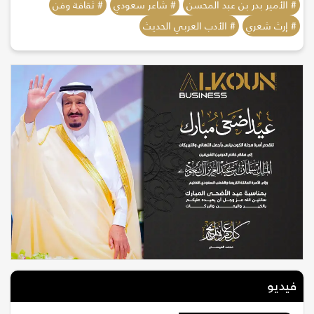
# الأمير بدر بن عبد المحسن
# شاعر سعودي
# ثقافة وفن
# إرث شعري
# الأدب العربي الحديث
فيديو