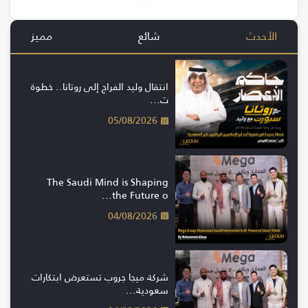
الأحدث
شائع
مميز
انتقال وليد الفراج إلى روتانا.. خطوة
ت...
05/08/2026
The Saudi Mind is Shaping
the Future o...
04/08/2026
شركة ميجا جروب تستعرض ابتكارات
سعودية...