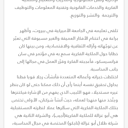
الفكرية والخدمات القانونية وتقنية المعلومات والتوظيف
والترجمة والنشر والتوزيع.
تلقى تعليمه في الجامعة الأميركية في بيروت، وأظهر
براعة في اغتنام الأفكار العميقة والغير مسبوقة التي تعبّر
عن توجّهاته وآرائه الثقافية والاقتصادية، ومن بينها كان
خطابا حول الملكية الفكرية سمع به في مؤتمر في سان
فرانسيسكو، فأعجبته الفكرة وقرّر العمل في مجالها إلى
جانب المحاسبة.
اختلطت خبراته وأعماله المتعددة فأنشأت رجلا قويا فطنا
يحاول تحقيق نفسه أينما رأى أن ذلك ممكنا حتى لو كان بنظر
غيره مستحيلا، فهو اللبيب الذي يفهم من الإشارة فيكتنزها
ويتّخذ منها منهجا لعمله، حيث أنشأ شركتان، الأولى تختص
بتلك الملكية الفكرية التي سطّرها عملا لنظرته المستقبلية
هي أبو غزالة للملكية الفكرية(أجيب)، والشركة الثانية هي
شركة طلال أبو غزالة (تاجكو) المختصة في مجال المحاسبة،