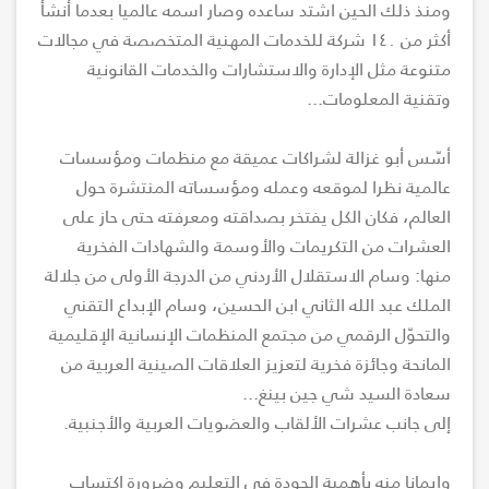
ومنذ ذلك الحين اشتد ساعده وصار اسمه عالميا بعدما أنشأ
أكثر من ١٤٠ شركة للخدمات المهنية المتخصصة في مجالات
متنوعة مثل الإدارة والاستشارات والخدمات القانونية
وتقنية المعلومات...
أسّس أبو غزالة لشراكات عميقة مع منظمات ومؤسسات
عالمية نظرا لموقعه وعمله ومؤسساته المنتشرة حول
العالم، فكان الكل يفتخر بصداقته ومعرفته حتى حاز على
العشرات من التكريمات والأوسمة والشهادات الفخرية
منها: وسام الاستقلال الأردني من الدرجة الأولى من جلالة
الملك عبد الله الثاني ابن الحسين، وسام الإبداع التقني
والتحوّل الرقمي من مجتمع المنظمات الإنسانية الإقليمية
المانحة وجائزة فخرية لتعزيز العلاقات الصينية العربية من
سعادة السيد شي جين بينغ...
إلى جانب عشرات الألقاب والعضويات العربية والأجنبية.
وإيمانا منه بأهمية الجودة في التعليم وضرورة اكتساب