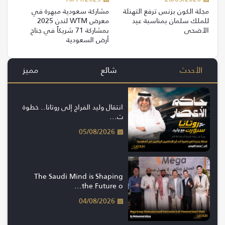
مجلة الكون بزنس ترفع التهنئة
مشاركة سعودية مبهرة في
للملك سلمان بمناسبة عيد
معرض WTM لندن 2025
الأضحى
بمشاركة 71 شريكاً في جناح
أرض السعودية
الأحدث
شائع
مميز
انتقال وليد الفراج إلى روتانا.. خطوة
ت...
05/08/2026
The Saudi Mind is Shaping
the Future o...
04/08/2026