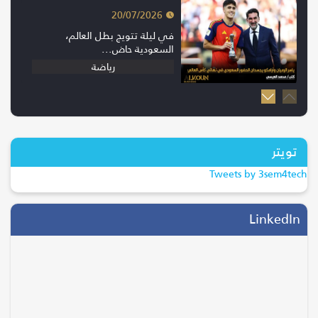
20/07/2026
في ليلة تتويج بطل العالم،
السعودية حاض...
رياضة
20/07/2026
إسبانيا بطلة كأس العالم 2026 بعد
الفوز...
تويتر
ترند
Tweets by 3sem4tech
28/04/2026
التحول الرقمي يقود موسم الحج..
LinkedIn
جاهزية...
السياحة والسفر
05/08/2026
انتقال وليد الفراج إلى روتانا.. خطوة
ت...