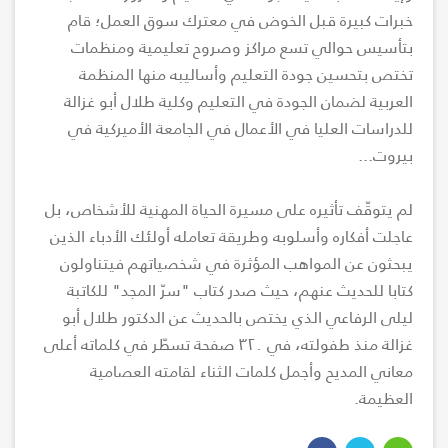
خبرات كبيرة قبل الخوض في معترك سوق العمل؛ قام
بتأسيس حوالي تسع مراكز وصروح تعليمية ومنظمات
تختص بتحسين جودة التعليم وأساليبه منها المنظمة
العربية لضمان الجودة في التعليم وكلية طلال أبو غزالة
للدراسات العليا في الأعمال في الجامعة الأميركية في
بيروت...
لم يتوقّف تأثيره على مسيرة الحياة المهنية للأشخاص، بل
عاجلت أفكاره وأسلوبه وطريقة تعامله أولئك الأدباء الذين
يبحثون عن المواهب المؤثرة في شخصياتهم فيتناولون
كتابا للحديث عنهم، حيث صدر كتاب "سرّ المجد" للكاتبة
ليلى الرفاعي الذي يختص بالحديث عن الدكتور طلال أبو
غزالة منذ طفولته، في ٣٢٠ صفحة تسطّر في كلماته أعلى
معاني المديح وأجمل كلمات الثناء لقامته العصامية
العظيمة.