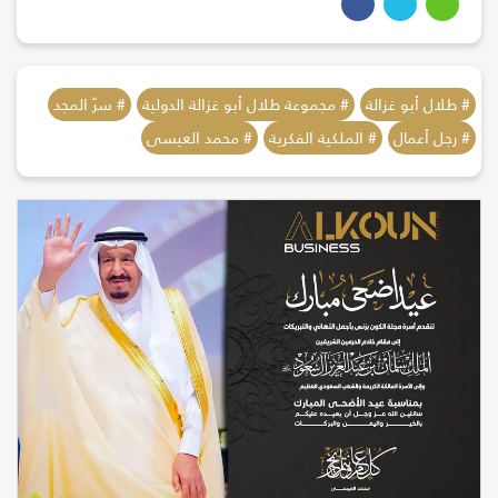
# طلال أبو غزالة
# مجموعة طلال أبو غزالة الدولية
# سرّ المجد
# رجل أعمال
# الملكية الفكرية
# محمد العيسى