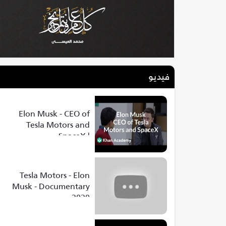
فيديو
Elon Musk - CEO of
Tesla Motors and
SpaceX |
Entrepreneurship |
Khan Academy
Tesla Motors - Elon
Musk - Documentary
2020