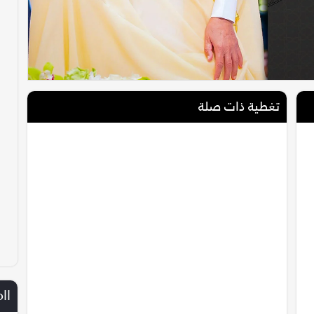
تغطية ذات صلة
ll