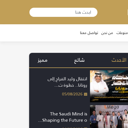
منوعات
من نحن
تواصل معنا
الأحدث
شائع
مميز
انتقال وليد الفراج إلى
روتانا.. خطوة ت...
05/08/2026
The Saudi Mind is
Shaping the Future o...