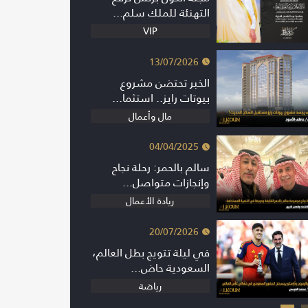
التهنئة للملك سلم...
VIP
13/07/2026
الخبر تحتضن مشروع
بيوتات رايز.. استثما...
مال وأعمال
04/04/2025
سالم بالحمر: رحلة نجاح
وإنجازات متواصل...
ريادة الأعمال
20/07/2026
في ليلة تتويج بطل العالم،
السعودية حاض...
رياضة