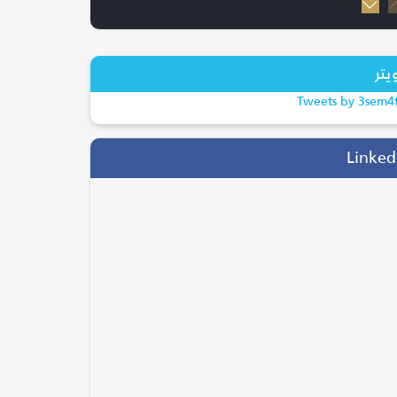
20/07/2026
إسبانيا بطلة كأس العالم
2026 بعد الفوز...
يتر
ترند
Tweets by 3sem4
28/04/2026
التحول الرقمي يقود
Linked
موسم الحج.. جاهزية...
السياحة والسفر
05/08/2026
انتقال وليد الفراج إلى
روتانا.. خطوة ت...
الفن و المشاهير
14/10/2025
أكتوبر الوردي: العلاقة بين
الحالة النف...