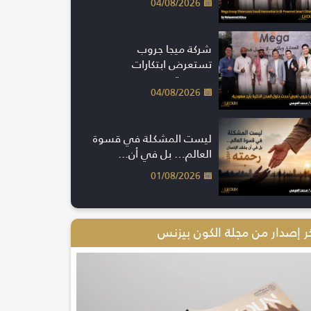
04/08/2026
شركة ميجا جروب
تستعرض ابتكارات
سعودية...
04/08/2026
ليست المشكلة في قسوة
العالم… بل في أن...
01/08/2026
ر إصدار من مجلة الكون بيزنس