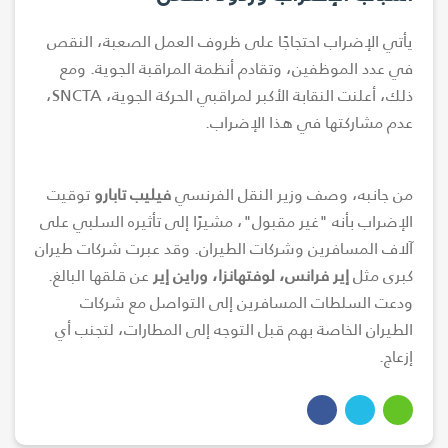
يأتي الإضراب احتجاجًا على ظروف العمل الصعبة، النقص
في عدد الموظفين، وتقادم أنظمة المراقبة الجوية. ومع
ذلك، أعلنت النقابة الأكبر لمراقبي الحركة الجوية، SNCTA،
عدم مشاركتها في هذا الإضراب.
من جانبه، وصف وزير النقل الفرنسي
فيليب تابارو
توقيت
الإضراب بأنه "غير مقبول"، مشيرًا إلى تأثيره السلبي على
آلاف المسافرين وشركات الطيران. وقد عبرت شركات طيران
كبرى مثل
إير فرانس، لوفتهانزا، وراين إير
عن قلقها البالغ.
ودعت السلطات المسافرين إلى التواصل مع شركات
الطيران الخاصة بهم قبل التوجه إلى المطارات، لتجنب أي
إزعاج.