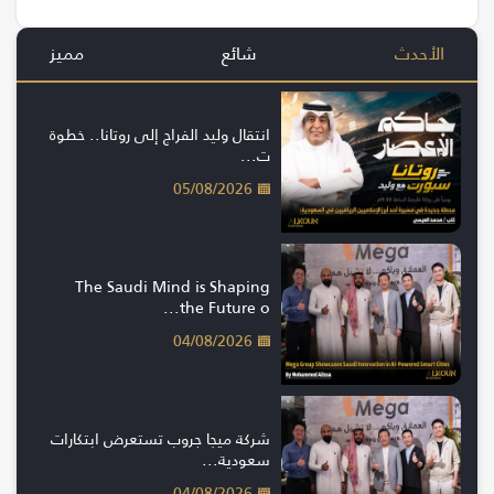
الأحدث
شائع
مميز
انتقال وليد الفراج إلى روتانا.. خطوة
ت...
05/08/2026
The Saudi Mind is Shaping
the Future o...
04/08/2026
شركة ميجا جروب تستعرض ابتكارات
سعودية...
04/08/2026