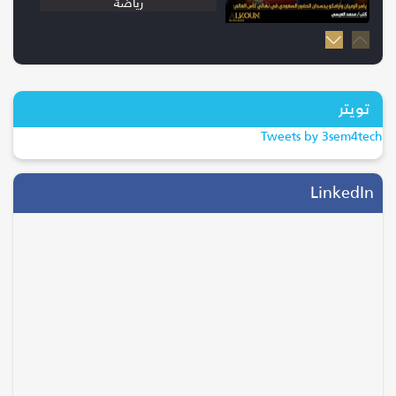
رياضة
20/07/2026
إسبانيا بطلة كأس العالم 2026 بعد
الفوز...
تويتر
ترند
Tweets by 3sem4tech
28/04/2026
التحول الرقمي يقود موسم الحج..
LinkedIn
جاهزية...
السياحة والسفر
05/08/2026
انتقال وليد الفراج إلى روتانا.. خطوة
ت...
الفن و المشاهير
14/10/2025