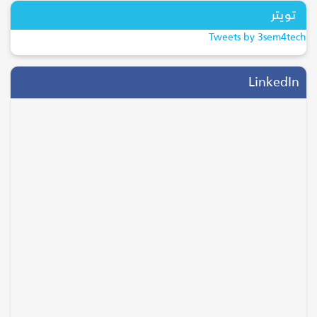
تويتر
ترند
Tweets by 3sem4tech
28/04/2026
التحول الرقمي يقود موسم الحج..
LinkedIn
جاهزية...
السياحة والسفر
05/08/2026
انتقال وليد الفراج إلى روتانا.. خطوة
ت...
الفن و المشاهير
14/10/2025
أكتوبر الوردي: العلاقة بين الحالة
النف...
الصحة والعناية
04/08/2026